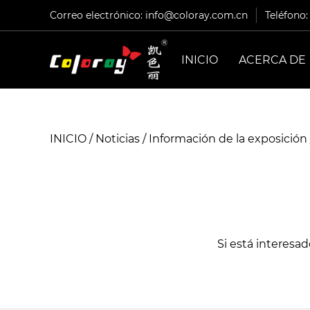
Correo electrónico:
info@coloray.com.cn
Teléfono
INICIO
ACERCA DE
INICIO
/
Noticias
/
Información de la exposición
Si está interesa