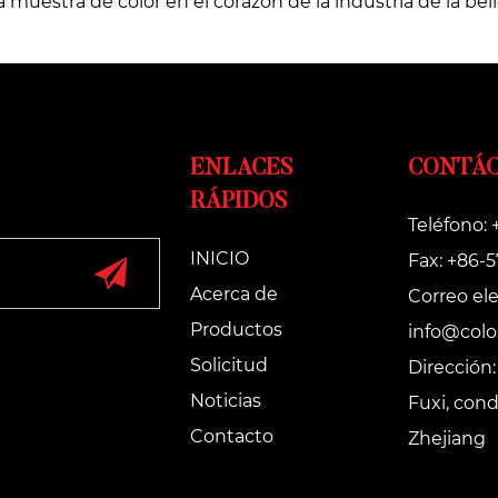
muestra de color en el corazón de la industria de la be
ENLACES
CONTÁ
RÁPIDOS
Teléfono:
INICIO
Fax: +86-
Acerca de
Correo ele
Productos
info@colo
Solicitud
Dirección:
Noticias
Fuxi, con
Contacto
Zhejiang