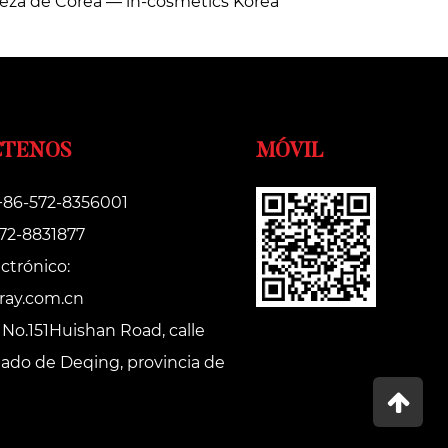
lleza de Corea — in-cosmetics Korea
CTENOS
MÓVIL
 +86-572-8356001
572-8831877
ctrónico:
ray.com.cn
 No.151Huishan Road, calle
dado de Deqing, provincia de