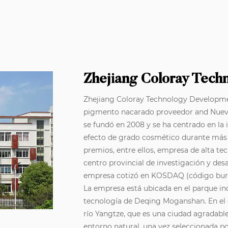
Zhejiang Coloray Tech
Zhejiang Coloray Technology Developmen
pigmento nacarado proveedor
and
Nuev
se fundó en 2008 y se ha centrado en la 
efecto de grado cosmético durante más
premios, entre ellos, empresa de alta te
centro provincial de investigación y desarr
empresa cotizó en KOSDAQ (código bursá
La empresa está ubicada en el parque indu
tecnología de Deqing Moganshan. En el c
río Yangtze, que es una ciudad agradab
entorno natural, una vez seleccionada 