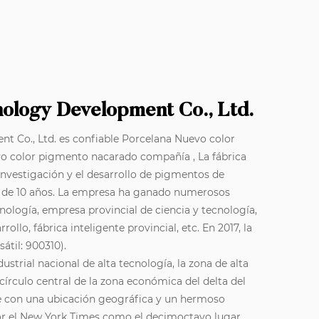
nology Development Co., Ltd.
t Co., Ltd. es confiable
Porcelana Nuevo color
o color pigmento nacarado compañía
, La fábrica
investigación y el desarrollo de pigmentos de
 de 10 años. La empresa ha ganado numerosos
cnología, empresa provincial de ciencia y tecnología,
ollo, fábrica inteligente provincial, etc. En 2017, la
til: 900310).
strial nacional de alta tecnología, la zona de alta
írculo central de la zona económica del delta del
le con una ubicación geográfica y un hermoso
por el New York Times como el decimoctavo lugar