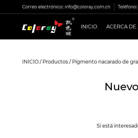
Correo electrónico:
info@coloray.com.cn
Teléfono
INICIO
ACERCA DE
INICIO
/
Productos
/
Pigmento nacarado de grad
Nuevo
Si está interesa