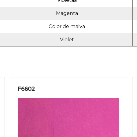
Violetaa
Magenta
Color de malva
Violet
F6602