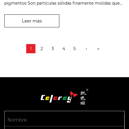
pigmentos Son partículas sólidas finamente molidas que
proporcionan color a t...
Leer más
1
2
3
4
5
›
››