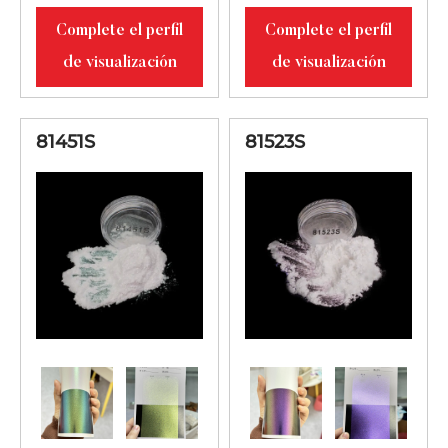
luz lila-azul-
Complete el perfil
Complete el perfil
verde
de visualización
de visualización
Aspecto
blanquecino
con luz
81451S
81523S
81451D
10-60
reflejada en
azul, verde y
dorado.
Aspecto
blanquecino
81523D
con reflejo de
10-60
luz verde, rojo y
lila.