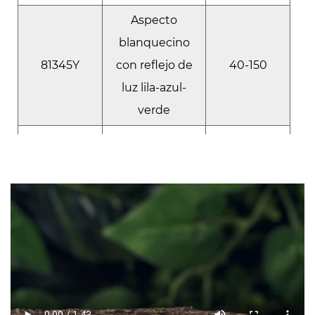
Aspecto
blanquecino
81345Y
con reflejo de
40-150
luz lila-azul-
verde
Aspecto
blanquecino
con luz
81451Y
40-150
reflejada en
azul, verde y
dorado.
Aspecto
blanquecino