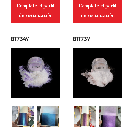
reflejada en
Complete el perfil
Complete el perfil
azul, verde y
de visualización
de visualización
dorado.
Aspecto
81734Y
81173Y
blanquecino
81523S
con reflejo de
10-100
luz verde, rojo y
lila.
Aspecto
blanquecino
81734S
con reflejo de
10-100
luz naranja, lila
y azul