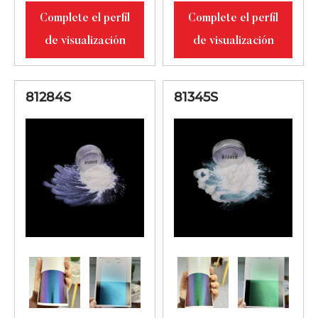
Aspecto
Complete el perfil
Complete el perfil
blanquecino
de visualización
de visualización
81173S
con reflejo de
10-100
luz dorado,
81284S
81345S
naranja y lila.
Aspecto
blanquecino
81284D
con reflejo de
10-60
luz rojo-violeta-
azul
Aspecto
blanquecino
81345D
con reflejo de
10-60