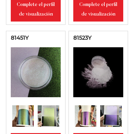
Complete el perfil
Complete el perfil
Aspecto
de visualización
de visualización
blanquecino
81284S
con reflejo de
10-100
luz rojo-violeta-
81451Y
81523Y
azul
Aspecto
blanquecino
81345S
con reflejo de
10-100
luz lila-azul-
verde
Aspecto
blanquecino
con luz
81451S
10-100