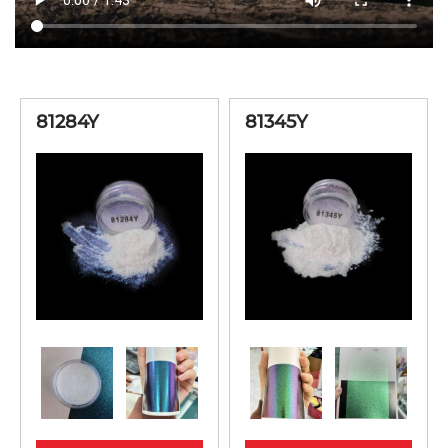
81523Y
con reflejo de
40-150
luz verde, rojo y
lila.
81284Y
81345Y
Aspecto
blanquecino
81734Y
con reflejo de
40-150
luz naranja, lila
y azul
Aspecto
blanquecino
81173Y
con reflejo de
40-150
luz dorado,
naranja y lila.