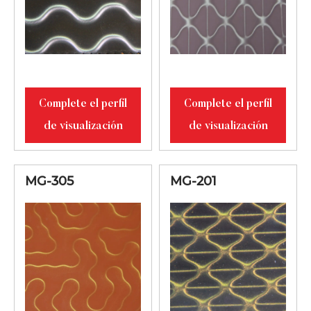
62345MS
Primavera
Ray3D
MG-
Magalaxy
20-80 μm
62734MS
Invierno
Complete el perfil
Complete el perfil
Ray3D Mega
MG-7504
10-60 µm
de visualización
de visualización
Rojo
MG-305
MG-201