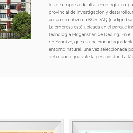
los de empresa de alta tecnología, empre
provincial de investigación y desarrollo, f
empresa cotizó en KOSDAQ (código bursá
La empresa está ubicada en el parque indu
tecnología Moganshan de Deqing. En el c
río Yangtze, que es una ciudad agradab
entorno natural, una vez seleccionada 
del mundo que vale la pena visitar. La fá
de alta tecnología Moganshan en Deqin
Al mismo tiempo, la empresa se adhiere 
tecnológica es una fuerza motriz inagot
en conjunto más de mil tipos de produc
capacidad de I+D y su capacidad de inno
entre la industria, la academia y la inve
introducido una gran cantidad de talentos
Coloray se compromete a proporcionar 
efectos con un rendimiento, estabilidad 
soporte técnico profesional y competitiv