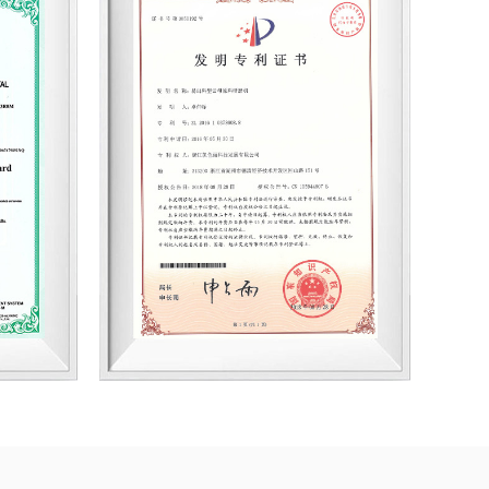
esión, cuero o la industria de la construcción,
 plazo de muchas marcas internacionales, lo que
tados únicos. Ya sea que seleccione un producto
o busque un servicio personalizado, comuníquese
ado hará todo lo posible para satisfacer sus
te técnico y servicios integrales, Coloray es su
gmento nacarado natural