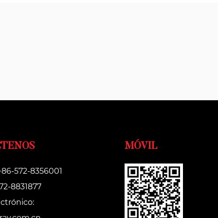
CTENOS
MÓVIL
 +86-572-8356001
572-8831877
ctrónico:
ray.com.cn