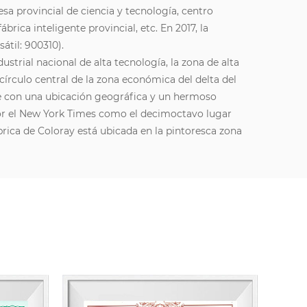
sa provincial de ciencia y tecnología, centro
ábrica inteligente provincial, etc. En 2017, la
til: 900310).
strial nacional de alta tecnología, la zona de alta
írculo central de la zona económica del delta del
le con una ubicación geográfica y un hermoso
por el New York Times como el decimoctavo lugar
brica de Coloray está ubicada en la pintoresca zona
g, donde estamos fabricando hermosos colores.
al concepto de innovación, y la innovación
able para las empresas. La empresa ha desarrollado
tos cosméticos. Para mejorar continuamente su
vación, la empresa ha establecido una cooperación
stigación con las principales universidades y ha
 nacionales y extranjeros de alto nivel.
a los usuarios de color una gama de pigmentos de
y consistencia de lotes excepcionales; contar con
idad de precios. Ya sea que se trate de cosméticos,