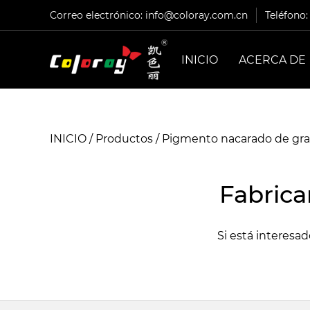
Correo electrónico:
info@coloray.com.cn
Teléfono
INICIO
ACERCA DE
INICIO
/
Productos
/
Pigmento nacarado de gr
Fabrica
Si está interesa