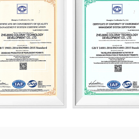
recubrimientos, plásticos, tintas de impr
Coloray es un proveedor y socio a largo
garantiza una calidad constante y resul
actual de nuestro manual de productos 
con nosotros. Nuestro equipo experiment
necesidades. Con calidad, un sólido sopor
socio. Nosotros podemos OEM / ODM Pi