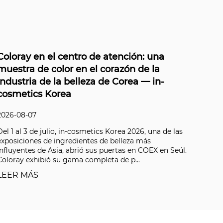
ión: una
Polvo de pigmento metálico: guí
n de la
completa de tipos, aplicaciones y
rea — in-
selección
2026-07-27
Más del 60% de las reelaboraciones de pro
recubrimientos industriales y epoxi decorat
 2026, una de las
remontan a una única variable que se pasa p
eza más
pigmento metálico en polvo. Elija el sus...
 en COEX en Seúl.
p...
LEER MÁS