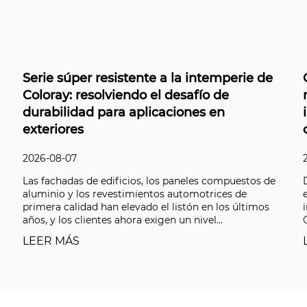
la intemperie de
Coloray en el centro de atenc
esafío de
muestra de color en el corazó
iones en
industria de la belleza de Co
cosmetics Korea
2026-08-07
paneles compuestos de
Del 1 al 3 de julio, in-cosmetics Korea
utomotrices de
exposiciones de ingredientes de bell
istón en los últimos
influyentes de Asia, abrió sus puertas
un nivel...
Coloray exhibió su gama completa de 
LEER MÁS