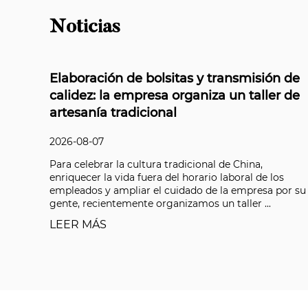
Noticias
tas y transmisión de
Serie súper resistente a 
rganiza un taller de
Coloray: resolviendo el d
durabilidad para aplicac
exteriores
2026-08-07
adicional de China,
l horario laboral de los
Las fachadas de edificios, los 
idado de la empresa por su
aluminio y los revestimientos a
izamos un taller ...
primera calidad han elevado el l
años, y los clientes ahora exigen 
LEER MÁS