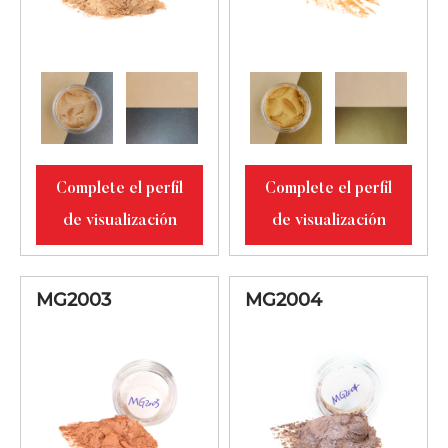
MG2025
Verde satinado
5-25
MG5500
Bronce
10-60
MG5502
Rojo marrón
10-60
MG5504
Vino rojo
10-60
Complete el perfil
Complete el perfil
MG305
Oro
10-60
de visualización
de visualización
MG2003
MG2004