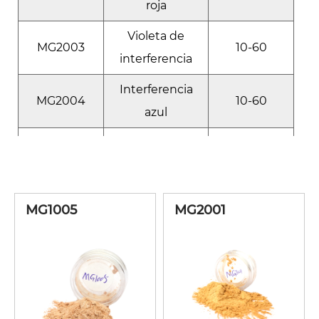
roja
Violeta de
MG2003
10-60
interferencia
Interferencia
MG2004
10-60
azul
Interferencia
MG2005
10-60
verde
MG2021
Oro satinado
5-25
MG1005
MG2001
MG2022
Rojo satinado
5-25
Violeta
MG2023
5-25
satinado
MG2024
Azul satinado
5-25