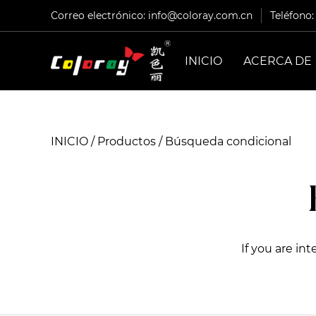
Correo electrónico:
info@coloray.com.cn
Teléfono
INICIO
ACERCA DE
INICIO
/
Productos
/
Búsqueda condicional
If you are in