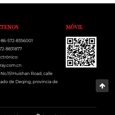
CTENOS
MÓVIL
 +86-572-8356001
572-8831877
ctrónico:
ray.com.cn
 No.151Huishan Road, calle
dado de Deqing, provincia de