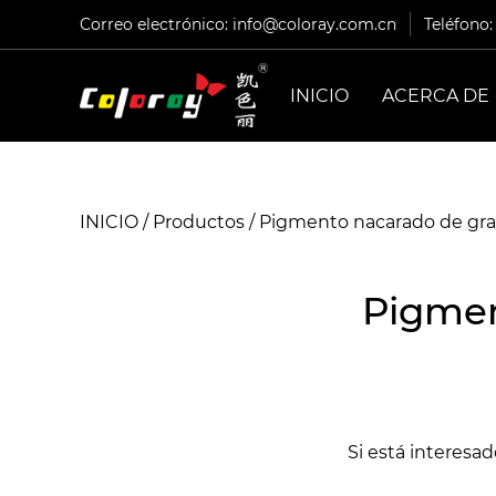
Correo electrónico:
info@coloray.com.cn
Teléfono
INICIO
ACERCA DE
INICIO
/
Productos
/
Pigmento nacarado de gr
Pigmen
Si está interesa