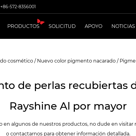
: +86-572-8356001
PRODUCTOS
SOLICITUD
APOYO
NOTICIAS
ado cosmético
/
Nuevo color pigmento nacarado
/
Pigmen
to de perlas recubiertas d
Rayshine Al por mayor
do en algunos de nuestros productos, no dude en visitar 
o contactarnos para obtener información detallada.